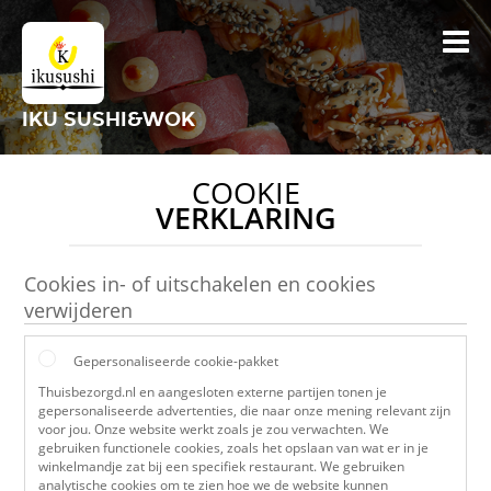
IKU SUSHI&WOK
COOKIE
VERKLARING
Cookies in- of uitschakelen en cookies
verwijderen
Gepersonaliseerde cookie-pakket
Thuisbezorgd.nl en aangesloten externe partijen tonen je
gepersonaliseerde advertenties, die naar onze mening relevant zijn
voor jou. Onze website werkt zoals je zou verwachten. We
gebruiken functionele cookies, zoals het opslaan van wat er in je
winkelmandje zat bij een specifiek restaurant. We gebruiken
analytische cookies om te zien hoe we de website kunnen